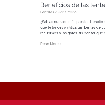
Beneficios de las lent
las
lentes
Lentillas
/ Por
alfredo
de
contacto
¿Sabías que son múltiples los benefic
que te lances a utilizarlas. Lentes de
recurrimos a las gafas, sin pensar que e
Read More »