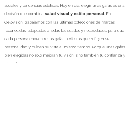
sociales y tendencias estéticas. Hoy en día, elegir unas gafas es una
decisión que combina
. En
salud visual y estilo personal
Gelovisión, trabajamos con las últimas colecciones de marcas
reconocidas, adaptadas a todas las edades y necesidades, para que
cada persona encuentre las gafas perfectas que reflejen su
personalidad y cuiden su vista al mismo tiempo. Porque unas gafas
bien elegidas no solo mejoran tu visión, sino también tu confianza y
bienestar.
📍 Ven a visitarnos a Gelovisión, tu óptica de confianza en
Toledo, y descubre nuestras colecciones de gafas gradua
COMPARTE ESTA ENTRADA