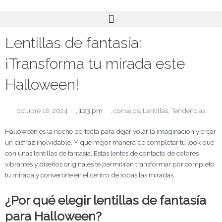
Ir
al
contenido
Lentillas de fantasía:
¡Transforma tu mirada este
Halloween!
octubre 18, 2024
,
1:23 pm
,
consejos
,
Lentillas
,
Tendencias
Halloween es la noche perfecta para dejar volar la imaginación y crear
un disfraz inolvidable. Y qué mejor manera de completar tu look que
con unas lentillas de fantasía. Estas lentes de contacto de colores
vibrantes y diseños originales te permitirán transformar por completo
tu mirada y convertirte en el centro de todas las miradas.
¿Por qué elegir lentillas de fantasía
para Halloween?