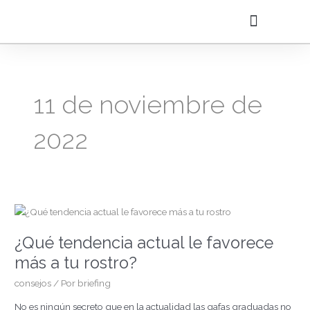
Ir
al
contenido
11 de noviembre de
2022
¿Qué
tendencia
¿Qué tendencia actual le favorece
actual
le
más a tu rostro?
favorece
consejos
/ Por
briefing
más
a
No es ningún secreto que en la actualidad las gafas graduadas no