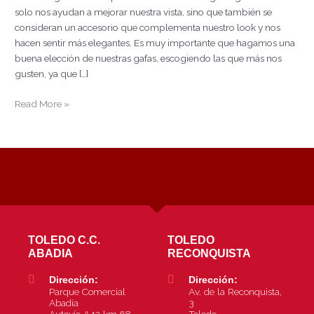
tu
solo nos ayudan a mejorar nuestra vista, sino que también se
rostro?
consideran un accesorio que complementa nuestro look y nos
hacen sentir más elegantes. Es muy importante que hagamos una
buena elección de nuestras gafas, escogiendo las que más nos
gusten, ya que […]
Read More »
TOLEDO C.C.
TOLEDO
ABADIA
RECONQUISTA
Dirección:
Dirección:
Parque Comercial
Av. de la Reconquista,
Abadía
3
Autovía A42 km.68.
Toledo