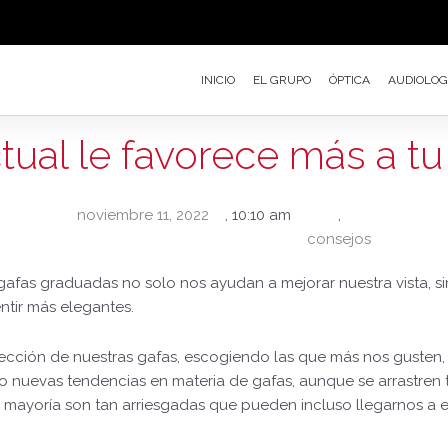
INICIO
EL GRUPO
ÓPTICA
AUDIOLOG
ual le favorece más a tu
noviembre 11, 2022
,
10:10 am
,
consejos
 gafas graduadas no solo nos ayudan a mejorar nuestra vista, 
tir más elegantes.
ción de nuestras gafas, escogiendo las que más nos gusten, 
o nuevas tendencias en materia de gafas, aunque se arrastren
mayoría son tan arriesgadas que pueden incluso llegarnos a e