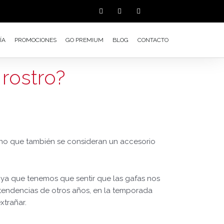
F
T
I
a
w
n
c
i
s
e
t
t
b
t
a
ÍA
PROMOCIONES
GO PREMIUM
BLOG
CONTACTO
o
e
g
o
r
r
k
a
-
m
f
 rostro?
sino que también se consideran un accesorio
ya que tenemos que sentir que las gafas nos
 tendencias de otros años, en la temporada
xtrañar.